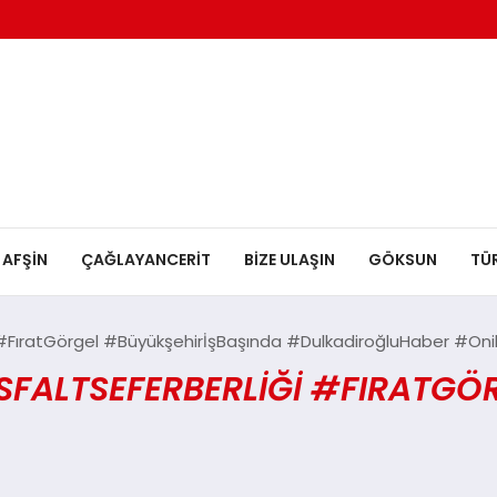
AFŞİN
ÇAĞLAYANCERİT
BİZE ULAŞIN
GÖKSUN
TÜ
FıratGörgel #BüyükşehirİşBaşında #DulkadiroğluHaber #Onik
LTSEFERBERLIĞI #FIRATGÖRG