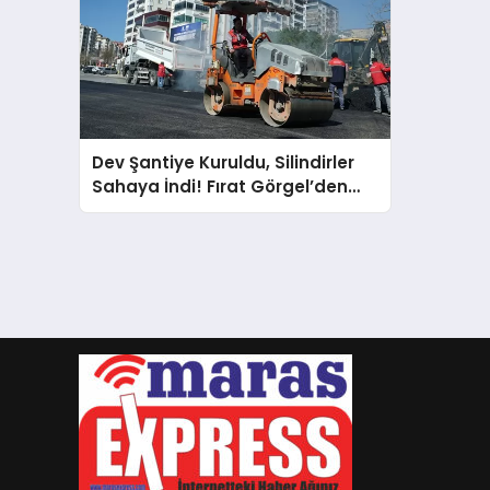
Dev Şantiye Kuruldu, Silindirler
Sahaya İndi! Fırat Görgel’den
Tarihi Hamle: 11 Noktada Birden
23 Kilometre Asfalt!