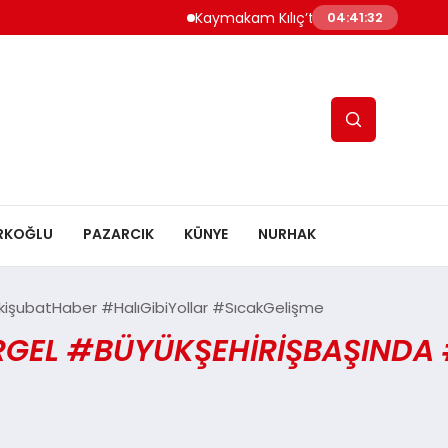
Kaymakam Kılıç’tan Kaymakam Bulut’a
04:41:32
RKOĞLU
PAZARCIK
KÜNYE
NURHAK
işubatHaber #HalıGibiYollar #SıcakGelişme
EL #BÜYÜKŞEHIRİŞBAŞINDA #