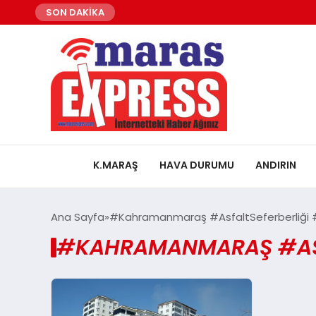
SON DAKİKA
K.MARAŞ
HAVA DURUMU
ANDIRIN
Ana Sayfa
#Kahramanmaraş #AsfaltSeferberliği #
#KAHRAMANMARAŞ #ASFA