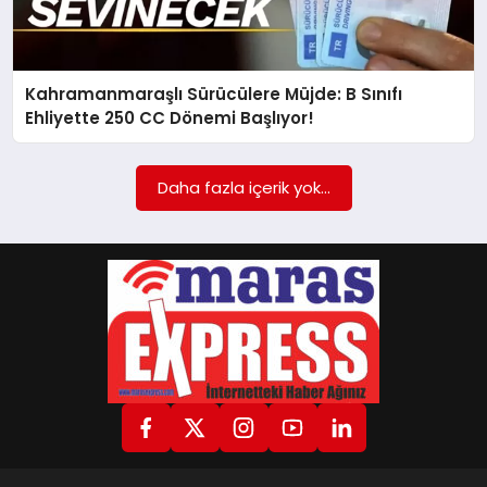
GÖKSUN
Kahramanmaraşlı Sürücülere Müjde: B Sınıfı
Ehliyette 250 CC Dönemi Başlıyor!
TÜRKOĞLU
Daha fazla içerik yok...
PAZARCIK
KÜNYE
NURHAK