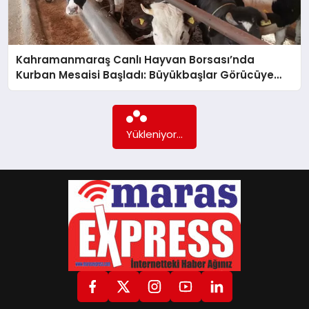
GÖKSUN
Kahramanmaraş Canlı Hayvan Borsası’nda
Kurban Mesaisi Başladı: Büyükbaşlar Görücüye
TÜRKOĞLU
Çıktı!
PAZARCIK
Yükleniyor...
KÜNYE
NURHAK