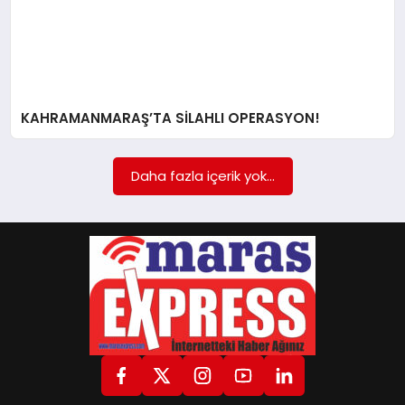
GÖKSUN
TÜRKOĞLU
KAHRAMANMARAŞ’TA SİLAHLI OPERASYON!
PAZARCIK
Daha fazla içerik yok...
KÜNYE
NURHAK