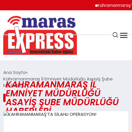
Kahramanmaraş’ta T
K.MARAŞ
HAVA DURUMU
Ana Sayfa
ANDIRIN
Kahramanmaraş İl Emniyet Müdürlüğü Asayiş Şube
KAHRAMANMARAŞ İL
Müdürlüğü
EMNIYET MÜDÜRLÜĞÜ
AFŞİN
ASAYIŞ ŞUBE MÜDÜRLÜĞÜ
HABERLERI
ÇAĞLAYANCERİT
BİZE ULAŞIN