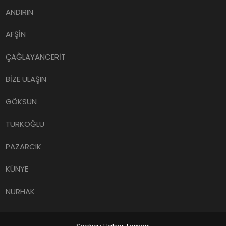
ANDIRIN
AFŞİN
ÇAĞLAYANCERİT
BİZE ULAŞIN
GÖKSUN
TÜRKOĞLU
PAZARCIK
KÜNYE
NURHAK
Seobaz Haber Teması