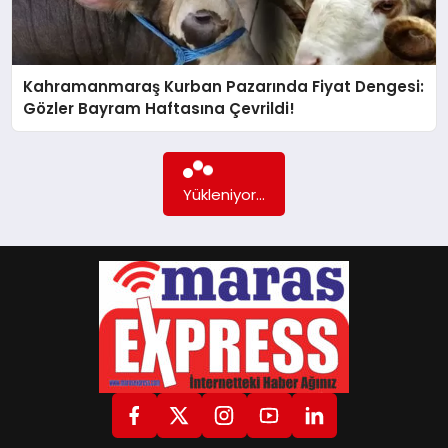
GÖKSUN
Kahramanmaraş Kurban Pazarında Fiyat Dengesi:
Gözler Bayram Haftasına Çevrildi!
TÜRKOĞLU
Daha fazla içerik yok...
PAZARCIK
KÜNYE
NURHAK