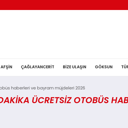
AFŞİN
ÇAĞLAYANCERİT
BİZE ULAŞIN
GÖKSUN
TÜ
büs haberleri ve bayram müjdeleri 2026
KIKA ÜCRETSIZ OTOBÜS HABER