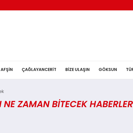
AFŞİN
ÇAĞLAYANCERİT
BİZE ULAŞIN
GÖKSUN
TÜ
ek
NE ZAMAN BITECEK HABERLER