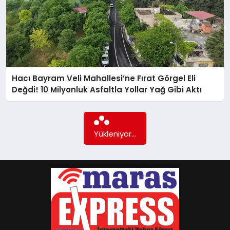
HABERLERI
GÖKSUN
TÜRKOĞLU
Hacı Bayram Veli Mahallesi’ne Fırat Görgel Eli
Değdi! 10 Milyonluk Asfaltla Yollar Yağ Gibi Aktı
PAZARCIK
KÜNYE
Yükleniyor...
NURHAK