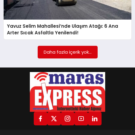
GÖKSUN
Yavuz Selim Mahallesi’nde Ulaşım Atağı: 6 Ana
Arter Sıcak Asfaltla Yenilendi!
TÜRKOĞLU
Daha fazla içerik yok...
PAZARCIK
KÜNYE
NURHAK