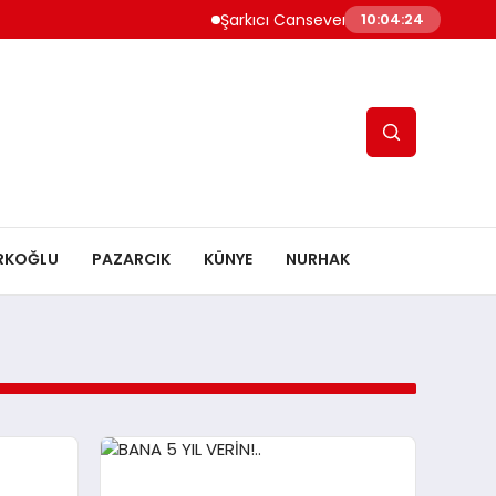
Şarkıcı Cansever Hayatını Kaybetti
10:04:25
RKOĞLU
PAZARCIK
KÜNYE
NURHAK