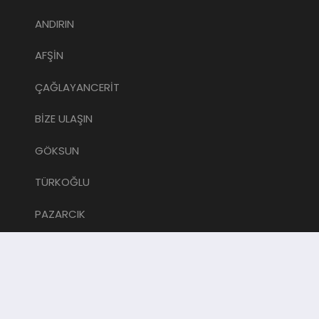
ANDIRIN
AFŞİN
ÇAĞLAYANCERİT
BİZE ULAŞIN
GÖKSUN
TÜRKOĞLU
PAZARCIK
KÜNYE
NURHAK