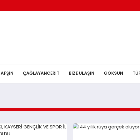
AFŞİN
ÇAĞLAYANCERİT
BİZE ULAŞIN
GÖKSUN
TÜ