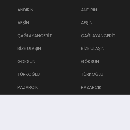
ANDIRIN
ANDIRIN
AFŞİN
AFŞİN
ÇAĞLAYANCERİT
ÇAĞLAYANCERİT
BİZE ULAŞIN
BİZE ULAŞIN
GÖKSUN
GÖKSUN
TÜRKOĞLU
TÜRKOĞLU
PAZARCIK
PAZARCIK
KÜNYE
KÜNYE
NURHAK
NURHAK