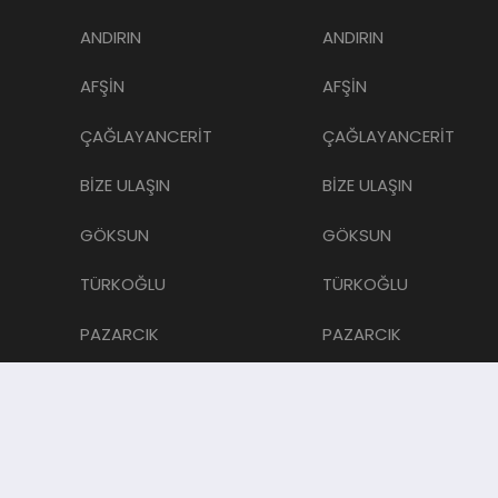
ANDIRIN
ANDIRIN
AFŞİN
AFŞİN
ÇAĞLAYANCERİT
ÇAĞLAYANCERİT
BİZE ULAŞIN
BİZE ULAŞIN
GÖKSUN
GÖKSUN
TÜRKOĞLU
TÜRKOĞLU
PAZARCIK
PAZARCIK
KÜNYE
KÜNYE
NURHAK
NURHAK