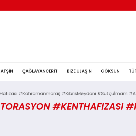
AFŞİN
ÇAĞLAYANCERİT
BİZE ULAŞIN
GÖKSUN
TÜ
Hafızası #Kahramanmaraş #KıbrısMeydanı #Sütçüİmam #A
STORASYON #KENTHAFIZASI 