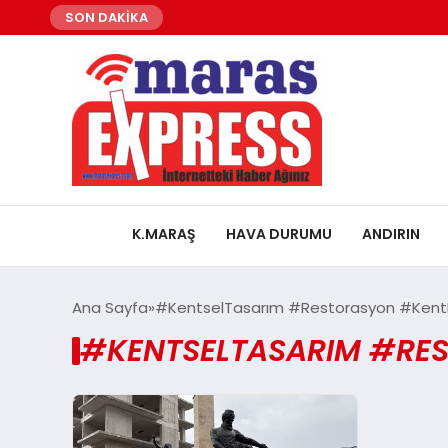
SON DAKİKA
K.MARAŞ
HAVA DURUMU
ANDIRIN
Ana Sayfa
#KentselTasarım #Restorasyon #Kent
#KENTSELTASARIM #RE