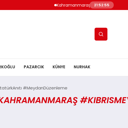
Kahramanmaraş’ta Altyapı Çoşkusu: 
21:52:55
RKOĞLU
PAZARCIK
KÜNYE
NURHAK
tatürkAnıtı #MeydanDüzenleme
#KAHRAMANMARAŞ #KIBRISME