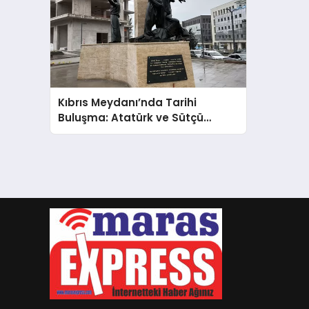
Kıbrıs Meydanı’nda Tarihi
Buluşma: Atatürk ve Sütçü
İmam Anıtı Restore Edilerek
Yerine Yerleştirildi!