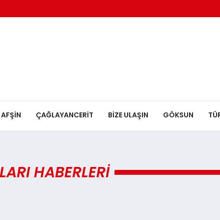
AFŞİN
ÇAĞLAYANCERİT
BİZE ULAŞIN
GÖKSUN
TÜ
LARI HABERLERI