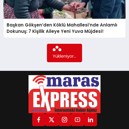
GÖKSUN
Başkan Gökşen’den Köklü Mahallesi’nde Anlamlı
Dokunuş: 7 Kişilik Aileye Yeni Yuva Müjdesi!
TÜRKOĞLU
PAZARCIK
Yükleniyor...
KÜNYE
NURHAK