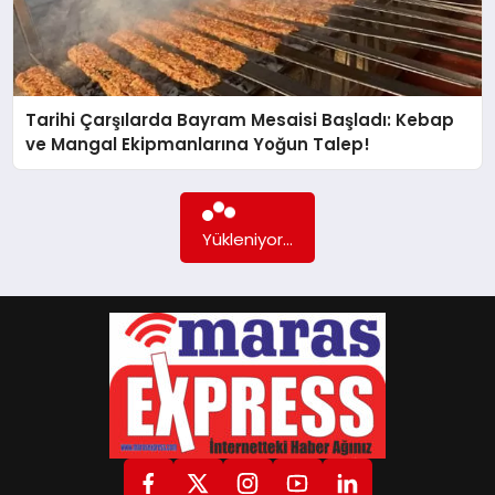
GÖKSUN
Tarihi Çarşılarda Bayram Mesaisi Başladı: Kebap
TÜRKOĞLU
ve Mangal Ekipmanlarına Yoğun Talep!
PAZARCIK
Yükleniyor...
KÜNYE
NURHAK