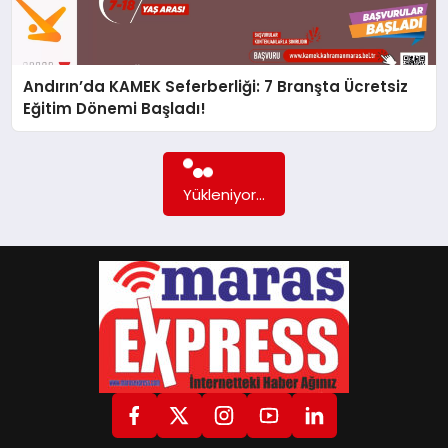
GÖKSUN
Andırın’da KAMEK Seferberliği: 7 Branşta Ücretsiz
Eğitim Dönemi Başladı!
TÜRKOĞLU
PAZARCIK
Yükleniyor...
KÜNYE
NURHAK