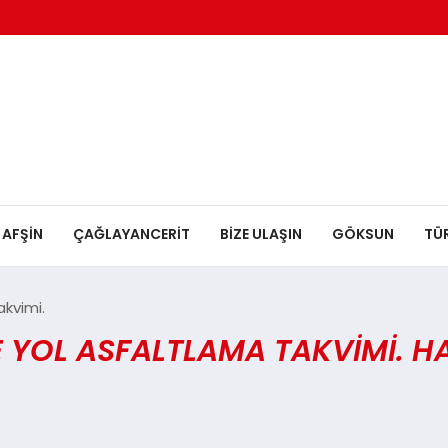
AFŞİN
ÇAĞLAYANCERİT
BİZE ULAŞIN
GÖKSUN
TÜ
kvimi.
 YOL ASFALTLAMA TAKVIMI. HA