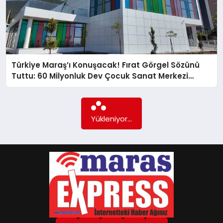
GÖKSUN
TÜRKOĞLU
Türkiye Maraş’ı Konuşacak! Fırat Görgel Sözünü
Tuttu: 60 Milyonluk Dev Çocuk Sanat Merkezi
Açılıyor!
PAZARCIK
KÜNYE
Yükleniyor...
NURHAK