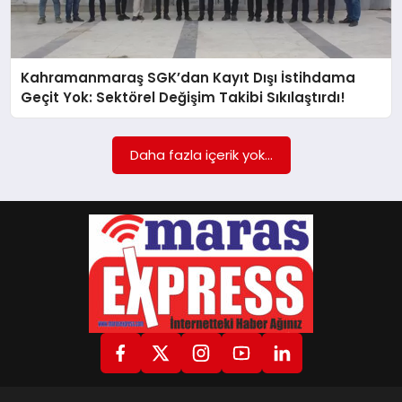
GÖKSUN
Kahramanmaraş SGK’dan Kayıt Dışı İstihdama
Geçit Yok: Sektörel Değişim Takibi Sıkılaştırdı!
TÜRKOĞLU
Daha fazla içerik yok...
PAZARCIK
KÜNYE
NURHAK