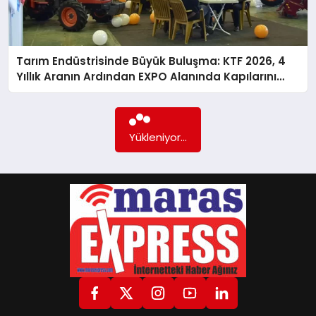
GÖKSUN
Tarım Endüstrisinde Büyük Buluşma: KTF 2026, 4
Yıllık Aranın Ardından EXPO Alanında Kapılarını
TÜRKOĞLU
Açıyor!
PAZARCIK
Yükleniyor...
KÜNYE
NURHAK