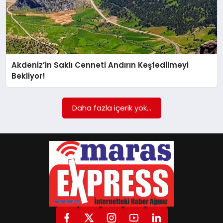
GÖKSUN
TÜRKOĞLU
Akdeniz’in Saklı Cenneti Andırın Keşfedilmeyi
Bekliyor!
PAZARCIK
Daha fazla içerik yok...
KÜNYE
NURHAK