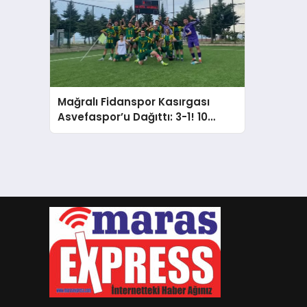
Mağralı Fidanspor Kasırgası
Asvefaspor’u Dağıttı: 3-1! 10
Haftalık Maraton Bitti, Yeşil-
Beyazlılar 1. Amatör’de!