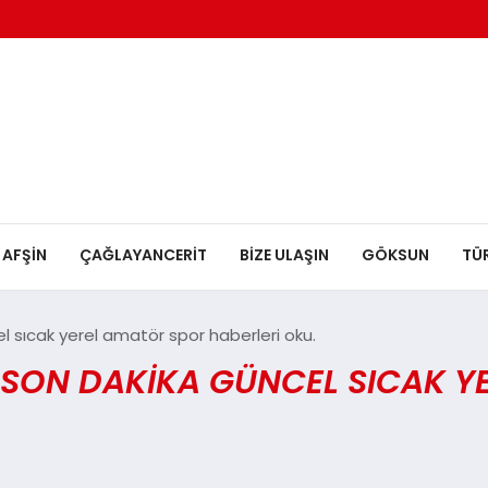
AFŞİN
ÇAĞLAYANCERİT
BİZE ULAŞIN
GÖKSUN
TÜ
sıcak yerel amatör spor haberleri oku.
ON DAKIKA GÜNCEL SICAK YE