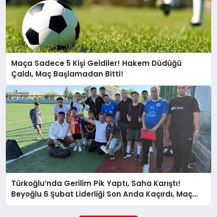
GÖKSUN
TÜRKOĞLU
Maça Sadece 5 Kişi Geldiler! Hakem Düdüğü
Çaldı, Maç Başlamadan Bitti!
PAZARCIK
KÜNYE
NURHAK
Türkoğlu’nda Gerilim Pik Yaptı, Saha Karıştı!
Beyoğlu 6 Şubat Liderliği Son Anda Kaçırdı, Maç
Yarıda Kaldı!