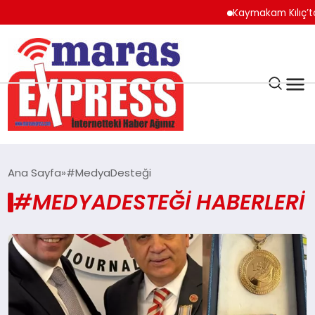
Kaymakam Kılıç’ta
K.MARAŞ
HAVA DURUMU
Ana Sayfa
#MedyaDesteği
ANDIRIN
#MEDYADESTEĞI HABERLERI
AFŞİN
ÇAĞLAYANCERİT
BİZE ULAŞIN