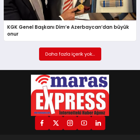
GÖKSUN
KGK Genel Başkanı Dim’e Azerbaycan’dan büyük
onur
TÜRKOĞLU
Daha fazla içerik yok...
PAZARCIK
KÜNYE
NURHAK