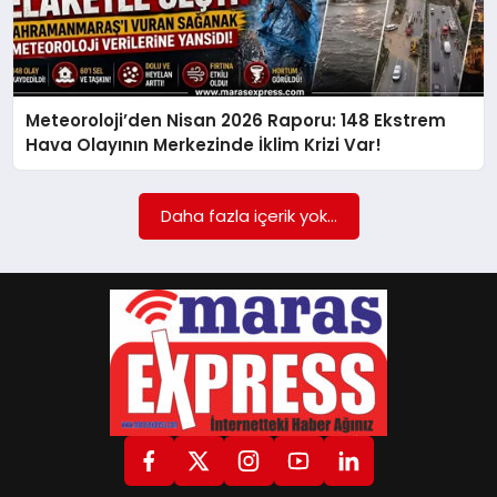
GÖKSUN
Meteoroloji’den Nisan 2026 Raporu: 148 Ekstrem
TÜRKOĞLU
Hava Olayının Merkezinde İklim Krizi Var!
PAZARCIK
Daha fazla içerik yok...
KÜNYE
NURHAK