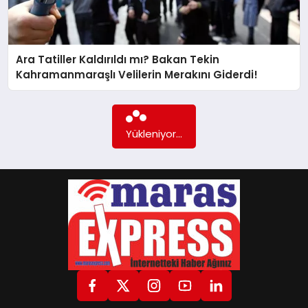
GÖKSUN
Ara Tatiller Kaldırıldı mı? Bakan Tekin
Kahramanmaraşlı Velilerin Merakını Giderdi!
TÜRKOĞLU
PAZARCIK
Yükleniyor...
KÜNYE
NURHAK