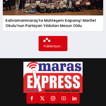
GÖKSUN
Kahramanmaraş’ta Muhteşem Kapanış! Marifet
Okulu’nun Parlayan Yıldızları Mezun Oldu
TÜRKOĞLU
PAZARCIK
Yükleniyor...
KÜNYE
NURHAK