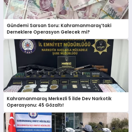
GÖKSUN
Gündemi Sarsan Soru: Kahramanmaraş’taki
Derneklere Operasyon Gelecek mi?
TÜRKOĞLU
PAZARCIK
KÜNYE
NURHAK
Kahramanmaraş Merkezli 5 İlde Dev Narkotik
Operasyonu: 45 Gözaltı!