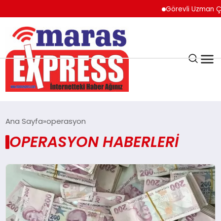
Görevli Uzman Çavuş E
K.MARAŞ
HAVA DURUMU
Ana Sayfa
operasyon
ANDIRIN
OPERASYON HABERLERI
AFŞİN
ÇAĞLAYANCERİT
BİZE ULAŞIN