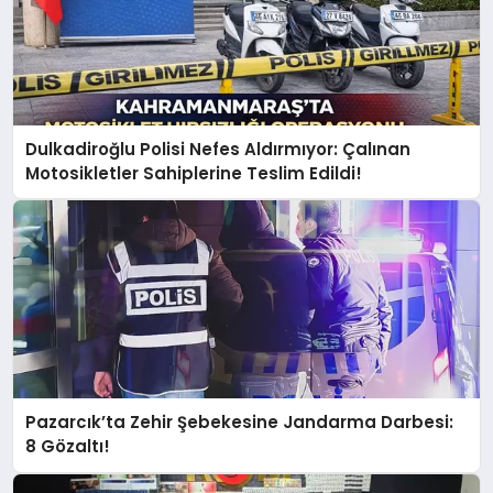
Dulkadiroğlu Polisi Nefes Aldırmıyor: Çalınan
Motosikletler Sahiplerine Teslim Edildi!
Pazarcık’ta Zehir Şebekesine Jandarma Darbesi:
8 Gözaltı!