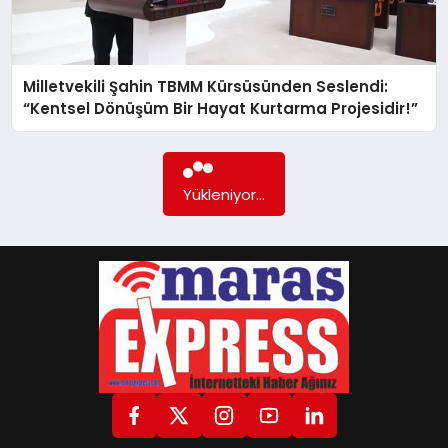
GÖKSUN
Milletvekili Şahin TBMM Kürsüsünden Seslendi:
“Kentsel Dönüşüm Bir Hayat Kurtarma Projesidir!”
TÜRKOĞLU
PAZARCIK
Yükleniyor...
KÜNYE
NURHAK