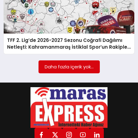
GÖKSUN
TÜRKOĞLU
TFF 2. Lig’de 2026-2027 Sezonu Coğrafi Dağılımı
Netleşti: Kahramanmaraş İstiklal Spor’un Rakipleri
ve Deplasman Stratejisi
PAZARCIK
Daha fazla içerik yok...
KÜNYE
NURHAK