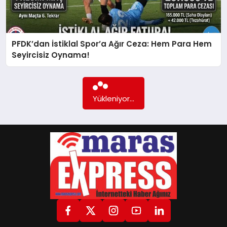
GÖKSUN
PFDK’dan İstiklal Spor’a Ağır Ceza: Hem Para Hem
Seyircisiz Oynama!
TÜRKOĞLU
PAZARCIK
Yükleniyor...
KÜNYE
NURHAK