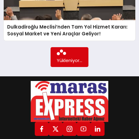
GÖKSUN
Dulkadiroğlu Meclisi’nden Tam Yol Hizmet Kararı:
Sosyal Market ve Yeni Araçlar Geliyor!
TÜRKOĞLU
PAZARCIK
Yükleniyor...
KÜNYE
NURHAK