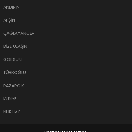
ANDIRIN
AFŞİN
ÇAĞLAYANCERİT
BİZE ULAŞIN
GÖKSUN
TÜRKOĞLU
PAZARCIK
KÜNYE
NURHAK
Seobaz Haber Teması