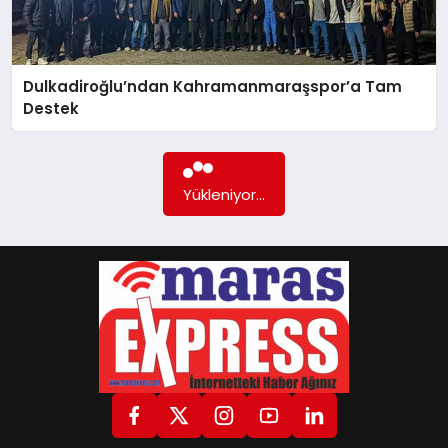
GÖKSUN
Dulkadiroğlu’ndan Kahramanmaraşspor’a Tam
Destek
TÜRKOĞLU
Daha fazla içerik yok...
PAZARCIK
KÜNYE
NURHAK