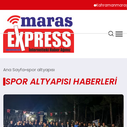
Kahramanmaraş’ta
K.MARAŞ
HAVA DURUMU
Ana Sayfa
spor altyapısı
ANDIRIN
SPOR ALTYAPISI HABERLERI
AFŞİN
ÇAĞLAYANCERİT
BİZE ULAŞIN