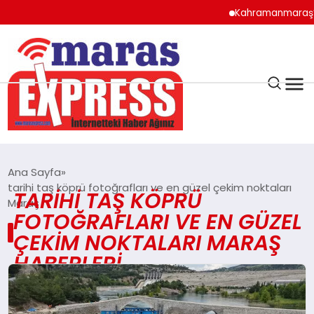
Kahramanmaraş’ta
K.MARAŞ
HAVA DURUMU
Ana Sayfa
ANDIRIN
tarihi taş köprü fotoğrafları ve en güzel çekim noktaları
TARIHI TAŞ KÖPRÜ
Maraş
FOTOĞRAFLARI VE EN GÜZEL
AFŞİN
ÇEKIM NOKTALARI MARAŞ
HABERLERI
ÇAĞLAYANCERİT
BİZE ULAŞIN