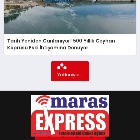
GÖKSUN
TÜRKOĞLU
Tarih Yeniden Canlanıyor! 500 Yıllık Ceyhan
Köprüsü Eski İhtişamına Dönüyor
PAZARCIK
Daha fazla içerik yok...
KÜNYE
NURHAK