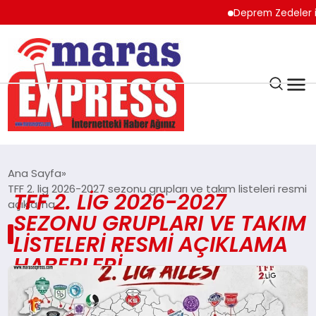
Deprem Zedeler içi
K.MARAŞ
HAVA DURUMU
Ana Sayfa
ANDIRIN
TFF 2. lig 2026-2027 sezonu grupları ve takım listeleri resmi
TFF 2. LIG 2026-2027
açıklama
SEZONU GRUPLARI VE TAKIM
AFŞİN
LISTELERI RESMI AÇIKLAMA
HABERLERI
ÇAĞLAYANCERİT
BİZE ULAŞIN