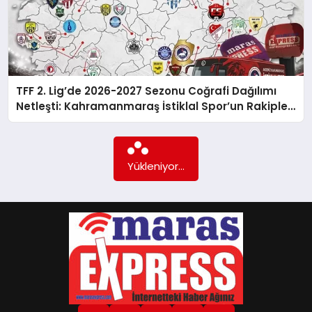
GÖKSUN
TÜRKOĞLU
TFF 2. Lig’de 2026-2027 Sezonu Coğrafi Dağılımı
Netleşti: Kahramanmaraş İstiklal Spor’un Rakipleri
ve Deplasman Stratejisi
PAZARCIK
KÜNYE
Yükleniyor...
NURHAK