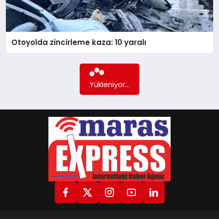
GÖKSUN
Otoyolda zincirleme kaza: 10 yaralı
TÜRKOĞLU
Yükleniyor...
PAZARCIK
KÜNYE
NURHAK