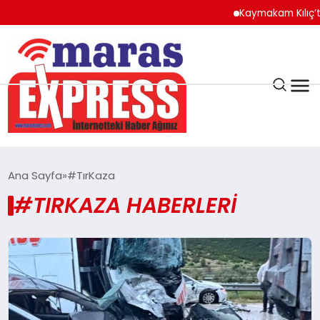
Kaymakam Kılıç’ta
K.MARAŞ
HAVA DURUMU
Ana Sayfa
#TırKaza
ANDIRIN
#TIRKAZA HABERLERI
AFŞİN
ÇAĞLAYANCERİT
BİZE ULAŞIN