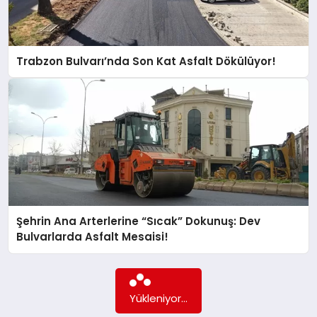
GÖKSUN
Trabzon Bulvarı’nda Son Kat Asfalt Dökülüyor!
TÜRKOĞLU
PAZARCIK
KÜNYE
NURHAK
Şehrin Ana Arterlerine “Sıcak” Dokunuş: Dev
Bulvarlarda Asfalt Mesaisi!
Daha fazla içerik yok...