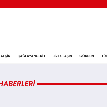
AFŞİN
ÇAĞLAYANCERİT
BİZE ULAŞIN
GÖKSUN
TÜ
 HABERLERI