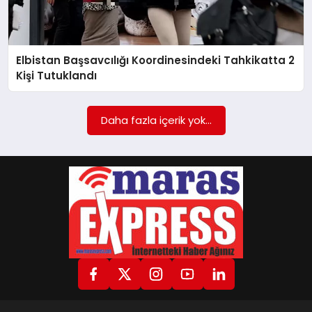
GÖKSUN
Elbistan Başsavcılığı Koordinesindeki Tahkikatta 2
Kişi Tutuklandı
TÜRKOĞLU
Daha fazla içerik yok...
PAZARCIK
KÜNYE
NURHAK