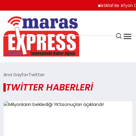
İstiklal’de Afyon O
K.MARAŞ
HAVA DURUMU
Ana Sayfa
Twitter
ANDIRIN
TWITTER HABERLERI
AFŞİN
ÇAĞLAYANCERİT
BİZE ULAŞIN