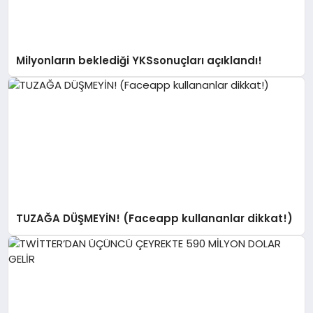
GÖKSUN
Milyonların beklediği YKSsonuçları açıklandı!
TÜRKOĞLU
PAZARCIK
KÜNYE
NURHAK
TUZAĞA DÜŞMEYİN! (Faceapp kullananlar dikkat!)