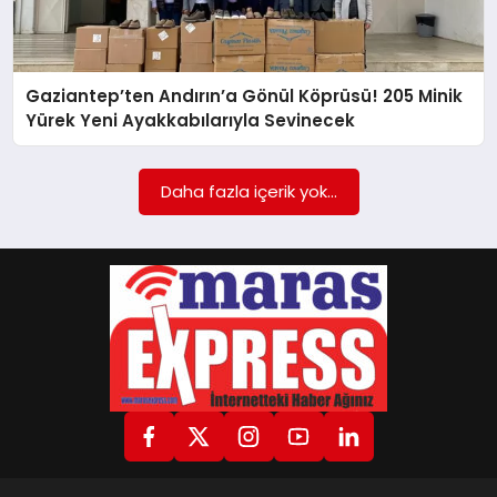
GÖKSUN
Gaziantep’ten Andırın’a Gönül Köprüsü! 205 Minik
Yürek Yeni Ayakkabılarıyla Sevinecek
TÜRKOĞLU
Daha fazla içerik yok...
PAZARCIK
KÜNYE
NURHAK