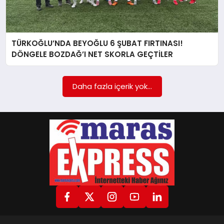
GÖKSUN
TÜRKOĞLU’NDA BEYOĞLU 6 ŞUBAT FIRTINASI!
DÖNGELE BOZDAĞ’I NET SKORLA GEÇTİLER
TÜRKOĞLU
Daha fazla içerik yok...
PAZARCIK
KÜNYE
NURHAK