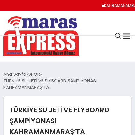
KAHRAMANMARAŞ UYUMA
K.MARAŞ
HAVA DURUMU
Ana Sayfa
SPOR
ANDIRIN
TÜRKİYE SU JETİ VE FLYBOARD ŞAMPİYONASI
KAHRAMANMARAŞ’TA
AFŞİN
TÜRKİYE SU JETİ VE FLYBOARD
ÇAĞLAYANCERİT
ŞAMPİYONASI
KAHRAMANMARAŞ’TA
BİZE ULAŞIN