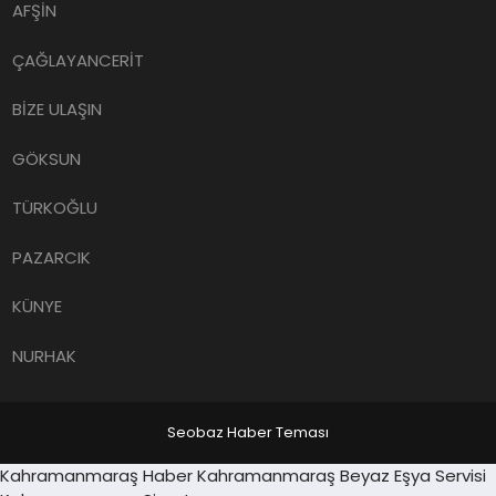
AFŞİN
ÇAĞLAYANCERİT
BİZE ULAŞIN
GÖKSUN
TÜRKOĞLU
PAZARCIK
KÜNYE
NURHAK
Seobaz Haber Teması
Sancaktepe
Kahramanmaraş Haber
Kahramanmaraş Beyaz Eşya Servisi