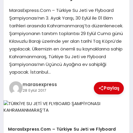
MarasExpress.Com – Türkiye Su Jeti ve Flyboard
GÖKSUN
Şampiyonası’nın 3. Ayak Yarışı, 30 Eylül ile 01 Ekim
tarihleri arasında Kahramanmaraş’ta düzenlenecek.
Şampiyonanın tanıtım toplantısı 29 Eylül Cuma günü
TÜRKOĞLU
Kılavuzlu Barajı üzerinde yer alan tarihi Taş Köprü’de
yapılacak. Ülkemizin en önemli su kaynaklarına sahip
PAZARCIK
Kahramanmaraş, Türkiye Su Jeti ve Flyboard
Şampiyonası’nın Üçüncü Ayağına ev sahipliği
KÜNYE
yapacak. İstanbul…
marasexpress
NURHAK
Paylaş
28 Eylül 2017
MarasExpress.Com – Türkiye Su Jeti ve Flyboard