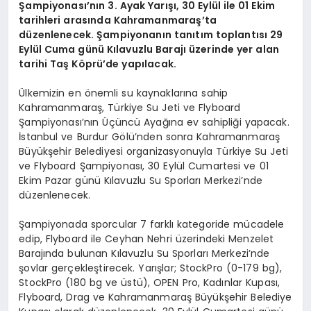
Şampiyonası’nın 3. Ayak Yarışı, 30 Eylül ile 01 Ekim
tarihleri arasında Kahramanmaraş’ta
düzenlenecek. Şampiyonanın tanıtım toplantısı 29
Eylül Cuma günü Kılavuzlu Barajı üzerinde yer alan
tarihi Taş Köprü’de yapılacak.
Ülkemizin en önemli su kaynaklarına sahip
Kahramanmaraş, Türkiye Su Jeti ve Flyboard
Şampiyonası’nın Üçüncü Ayağına ev sahipliği yapacak.
İstanbul ve Burdur Gölü’nden sonra Kahramanmaraş
Büyükşehir Belediyesi organizasyonuyla Türkiye Su Jeti
ve Flyboard Şampiyonası, 30 Eylül Cumartesi ve 01
Ekim Pazar günü Kılavuzlu Su Sporları Merkezi’nde
düzenlenecek.
Şampiyonada sporcular 7 farklı kategoride mücadele
edip, Flyboard ile Ceyhan Nehri üzerindeki Menzelet
Barajında bulunan Kılavuzlu Su Sporları Merkezi’nde
şovlar gerçekleştirecek. Yarışlar; StockPro (0-179 bg),
StockPro (180 bg ve üstü), OPEN Pro, Kadınlar Kupası,
Flyboard, Drag ve Kahramanmaraş Büyükşehir Belediye