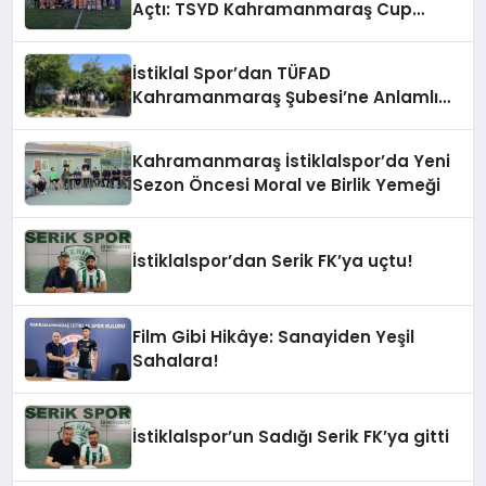
Açtı: TSYD Kahramanmaraş Cup
Başladı!
İstiklal Spor’dan TÜFAD
Kahramanmaraş Şubesi’ne Anlamlı
Ziyaret
Kahramanmaraş İstiklalspor’da Yeni
Sezon Öncesi Moral ve Birlik Yemeği
İstiklalspor’dan Serik FK’ya uçtu!
Film Gibi Hikâye: Sanayiden Yeşil
Sahalara!
İstiklalspor’un Sadığı Serik FK’ya gitti