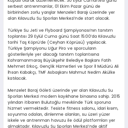
Kupası olarak düzenlenecek. 30 Eylül Cumartesi günü
serbest antrenmanlar, 01 Ekim Pazar günü de
birbirinden zorlu yarışlar Menzelet Barajı üzerinde yer
alan Kılavuzlu Su Sporları Merkezi’nde start alacak.
Türkiye Su Jeti ve Flyboard Şampiyonası’nın tanıtım
toplantısı 29 Eylül Cuma günü Saat 15:00’da Kılavuzlu
tarihi Taş Köprü’de (Ceyhan Köprüsü) yapılacak.
Türkiye Şampiyonu Uğur Piro ve sporcuların
gösterileriyle yer alacağı tanıtım toplantısına
Kahramanmaraş Büyükşehir Belediye Başkanı Fatih
Mehmet Erkoç, Gençlik Hizmetleri ve Spor İl Müdürü Ali
İhsan Kabakçı, TMF Asbaşkanı Mahmut Nedim Akülke
katılacak.
Menzelet Baraj Göleti üzerinde yer alan Kılavuzlu Su
Sporları Merkezi modern kayıkhane binasına sahip. 2015
yılından itibaren Bulutoğlu mevkiinde Türk sporuna
hizmet vermektedir. Tesiste fitness salonu, idari kısım,
soyunma odaları, dinlenme alanları, su üzeri yüzer
iskele ve antrenman havuzu ile ödül platformları yer
almaktadır. Kılavuzlu Su Sporları Merkezi’nde aktif