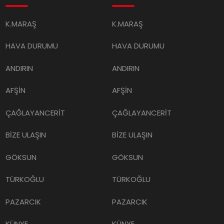
K.MARAŞ
K.MARAŞ
HAVA DURUMU
HAVA DURUMU
ANDIRIN
ANDIRIN
AFŞİN
AFŞİN
ÇAĞLAYANCERİT
ÇAĞLAYANCERİT
BİZE ULAŞIN
BİZE ULAŞIN
GÖKSUN
GÖKSUN
TÜRKOĞLU
TÜRKOĞLU
PAZARCIK
PAZARCIK
KÜNYE
KÜNYE