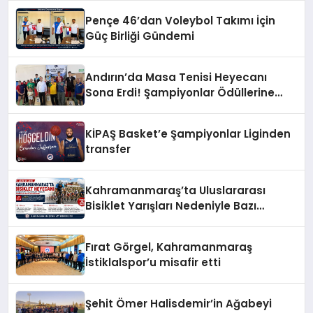
Pençe 46’dan Voleybol Takımı İçin
Güç Birliği Gündemi
Andırın’da Masa Tenisi Heyecanı
Sona Erdi! Şampiyonlar Ödüllerine
Kavuştu
KİPAŞ Basket’e Şampiyonlar Liginden
transfer
Kahramanmaraş’ta Uluslararası
Bisiklet Yarışları Nedeniyle Bazı
Güzergahlar Trafiğe Kapatılacak
Fırat Görgel, Kahramanmaraş
İstiklalspor’u misafir etti
Şehit Ömer Halisdemir’in Ağabeyi