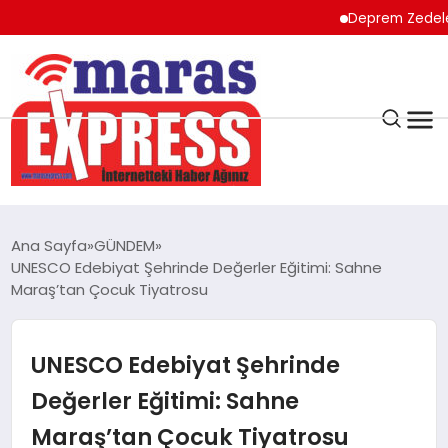
Deprem Zedeler için ön
K.MARAŞ
HAVA DURUMU
Ana Sayfa
GÜNDEM
ANDIRIN
UNESCO Edebiyat Şehrinde Değerler Eğitimi: Sahne
Maraş’tan Çocuk Tiyatrosu
AFŞİN
UNESCO Edebiyat Şehrinde
ÇAĞLAYANCERİT
Değerler Eğitimi: Sahne
Maraş’tan Çocuk Tiyatrosu
BİZE ULAŞIN