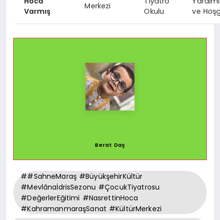
Hoca
Tiyatro
Yardım
Merkezi
Varmış
Okulu
ve Hoş
Berat Daş
##SahneMaraş #BüyükşehirKültür
#MevlânaİdrisSezonu #ÇocukTiyatrosu
#DeğerlerEğitimi #NasrettinHoca
#KahramanmaraşSanat #KültürMerkezi