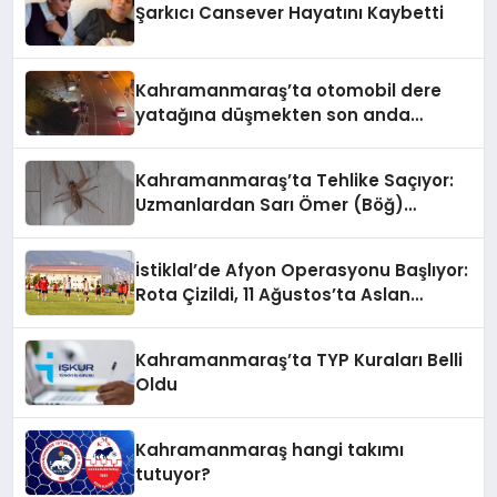
Şarkıcı Cansever Hayatını Kaybetti
Kahramanmaraş’ta otomobil dere
yatağına düşmekten son anda
kurtuldu
Kahramanmaraş’ta Tehlike Saçıyor:
Uzmanlardan Sarı Ömer (Böğ)
Uyarısı!
İstiklal’de Afyon Operasyonu Başlıyor:
Rota Çizildi, 11 Ağustos’ta Aslan
Pençesi Vurulacak!
Kahramanmaraş’ta TYP Kuraları Belli
Oldu
Kahramanmaraş hangi takımı
tutuyor?