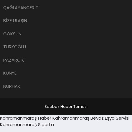
ÇAĞLAYANCERİT
BİZE ULAŞIN
GÖKSUN
TÜRKOĞLU
PAZARCIK
KÜNYE
NURHAK
Seobaz Haber Teması
Sancaktepe
Kahramanmaraş Haber
Kahramanmaraş Beyaz Eşya Servisi
ashabet
escort
Kahramanmaraş Sigorta
Grandpashabet
grandpashabet
Deneme Bonusu Vere
Zeytinburnu