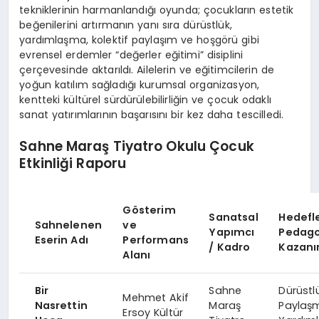
tekniklerinin harmanlandığı oyunda; çocukların estetik
beğenilerini artırmanın yanı sıra dürüstlük,
yardımlaşma, kolektif paylaşım ve hoşgörü gibi
evrensel erdemler “değerler eğitimi” disiplini
çerçevesinde aktarıldı. Ailelerin ve eğitimcilerin de
yoğun katılım sağladığı kurumsal organizasyon,
kentteki kültürel sürdürülebilirliğin ve çocuk odaklı
sanat yatırımlarının başarısını bir kez daha tescilledi.
Sahne Maraş Tiyatro Okulu Çocuk
Etkinliği Raporu
Gösterim
Sanatsal
Hedefl
Sahnelenen
ve
Yapımcı
Pedago
Eserin Adı
Performans
/ Kadro
Kazanı
Alanı
Bir
Sahne
Dürüstlü
Mehmet Akif
Nasrettin
Maraş
Paylaş
Ersoy Kültür