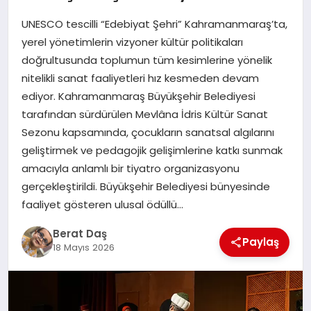
UNESCO tescilli “Edebiyat Şehri” Kahramanmaraş’ta,
GÖKSUN
yerel yönetimlerin vizyoner kültür politikaları
doğrultusunda toplumun tüm kesimlerine yönelik
nitelikli sanat faaliyetleri hız kesmeden devam
TÜRKOĞLU
ediyor. Kahramanmaraş Büyükşehir Belediyesi
tarafından sürdürülen Mevlâna İdris Kültür Sanat
PAZARCIK
Sezonu kapsamında, çocukların sanatsal algılarını
geliştirmek ve pedagojik gelişimlerine katkı sunmak
KÜNYE
amacıyla anlamlı bir tiyatro organizasyonu
gerçekleştirildi. Büyükşehir Belediyesi bünyesinde
faaliyet gösteren ulusal ödüllü…
NURHAK
Berat Daş
Paylaş
18 Mayıs 2026