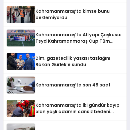
Kahramanmaraş’ta kimse bunu
beklemiyordu
Kahramanmaraş’ta Altyapı Çoşkusu:
Tsyd Kahramanmaraş Cup Tüm
Hızıyla Devam Ediyor
Dim, gazetecilik yasası taslağını
Bakan Gürlek’e sundu
Kahramanmaraş’ta son 48 saat
Kahramanmaraş’ta iki gündür kayıp
olan yaşlı adamın cansız bedeni
barajda bulundu