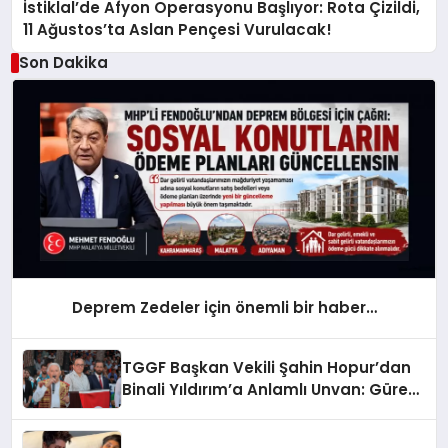
İstiklal’de Afyon Operasyonu Başlıyor: Rota Çizildi,
11 Ağustos’ta Aslan Pençesi Vurulacak!
Son Dakika
Deprem Zedeler için önemli bir haber…
TGGF Başkan Vekili Şahin Hopur’dan
Binali Yıldırım’a Anlamlı Unvan: Güreş
Ağası Oldu!