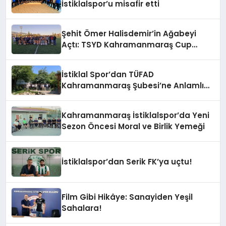
İstiklalspor’u misafir etti
Şehit Ömer Halisdemir’in Ağabeyi
Açtı: TSYD Kahramanmaraş Cup
Başladı!
İstiklal Spor’dan TÜFAD
Kahramanmaraş Şubesi’ne Anlamlı
Ziyaret
Kahramanmaraş İstiklalspor’da Yeni
Sezon Öncesi Moral ve Birlik Yemeği
İstiklalspor’dan Serik FK’ya uçtu!
Film Gibi Hikâye: Sanayiden Yeşil
Sahalara!