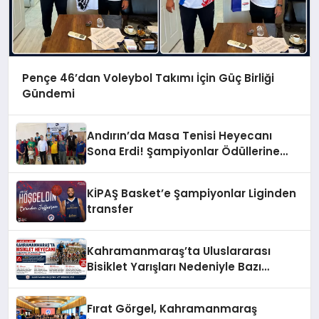
Pençe 46’dan Voleybol Takımı İçin Güç Birliği
Gündemi
Andırın’da Masa Tenisi Heyecanı
Sona Erdi! Şampiyonlar Ödüllerine
Kavuştu
KİPAŞ Basket’e Şampiyonlar Liginden
transfer
Kahramanmaraş’ta Uluslararası
Bisiklet Yarışları Nedeniyle Bazı
Güzergahlar Trafiğe Kapatılacak
Fırat Görgel, Kahramanmaraş