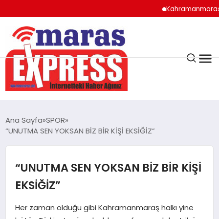
Kahramanmaraş’ta Alt
K.MARAŞ
HAVA DURUMU
Ana Sayfa
SPOR
ANDIRIN
“UNUTMA SEN YOKSAN BİZ BİR KİŞİ EKSİĞİZ”
AFŞİN
“UNUTMA SEN YOKSAN BİZ BİR KİŞİ
EKSİĞİZ”
ÇAĞLAYANCERİT
Her zaman olduğu gibi Kahramanmaraş halkı yine
BİZE ULAŞIN