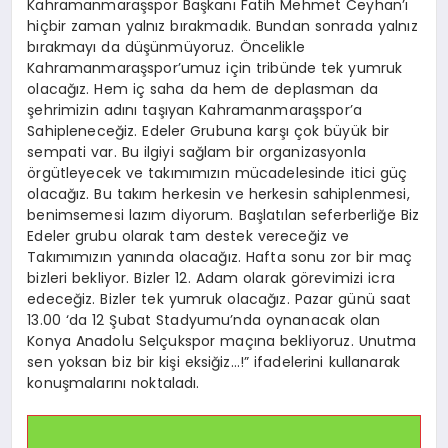
Kahramanmaraşspor Başkanı Fatih Mehmet Ceyhan’ı
hiçbir zaman yalnız bırakmadık. Bundan sonrada yalnız
bırakmayı da düşünmüyoruz. Öncelikle
Kahramanmaraşspor’umuz için tribünde tek yumruk
olacağız. Hem iç saha da hem de deplasman da
şehrimizin adını taşıyan Kahramanmaraşspor’a
Sahipleneceğiz. Edeler Grubuna karşı çok büyük bir
sempati var. Bu ilgiyi sağlam bir organizasyonla
örgütleyecek ve takımımızın mücadelesinde itici güç
olacağız. Bu takım herkesin ve herkesin sahiplenmesi,
benimsemesi lazım diyorum. Başlatılan seferberliğe Biz
Edeler grubu olarak tam destek vereceğiz ve
Takımımızın yanında olacağız. Hafta sonu zor bir maç
bizleri bekliyor. Bizler 12. Adam olarak görevimizi icra
edeceğiz. Bizler tek yumruk olacağız. Pazar günü saat
13.00 ‘da 12 Şubat Stadyumu’nda oynanacak olan
Konya Anadolu Selçukspor maçına bekliyoruz. Unutma
sen yoksan biz bir kişi eksiğiz…!” ifadelerini kullanarak
konuşmalarını noktaladı.