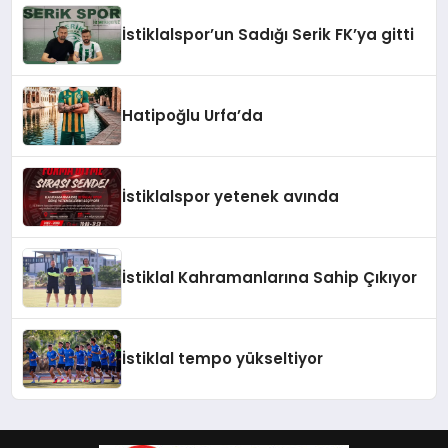
İstiklalspor’un Sadığı Serik FK’ya gitti
Hatipoğlu Urfa’da
İstiklalspor yetenek avında
İstiklal Kahramanlarına Sahip Çıkıyor
İstiklal tempo yükseltiyor