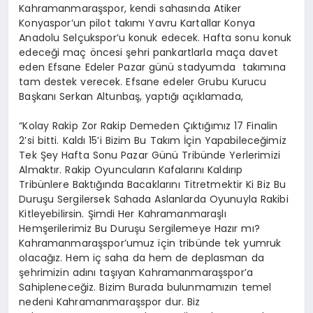
Kahramanmaraşspor, kendi sahasında Atiker
Konyaspor’un pilot takımı Yavru Kartallar Konya
Anadolu Selçukspor’u konuk edecek. Hafta sonu konuk
edeceği maç öncesi şehri pankartlarla maça davet
eden Efsane Edeler Pazar günü stadyumda takımına
tam destek verecek. Efsane edeler Grubu Kurucu
Başkanı Serkan Altunbaş, yaptığı açıklamada,
“Kolay Rakip Zor Rakip Demeden Çıktığımız 17 Finalin
2’si bitti. Kaldı 15’i Bizim Bu Takım İçin Yapabileceğimiz
Tek Şey Hafta Sonu Pazar Günü Tribünde Yerlerimizi
Almaktır. Rakip Oyuncuların Kafalarını Kaldırıp
Tribünlere Baktığında Bacaklarını Titretmektir Ki Biz Bu
Duruşu Sergilersek Sahada Aslanlarda Oyunuyla Rakibi
Kitleyebilirsin. Şimdi Her Kahramanmaraşlı
Hemşerilerimiz Bu Duruşu Sergilemeye Hazır mı?
Kahramanmaraşspor’umuz için tribünde tek yumruk
olacağız. Hem iç saha da hem de deplasman da
şehrimizin adını taşıyan Kahramanmaraşspor’a
Sahipleneceğiz. Bizim Burada bulunmamızın temel
nedeni Kahramanmaraşspor dur. Biz