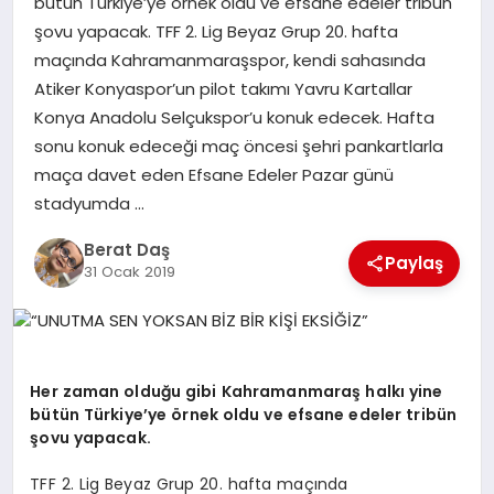
bütün Türkiye’ye örnek oldu ve efsane edeler tribün
şovu yapacak. TFF 2. Lig Beyaz Grup 20. hafta
maçında Kahramanmaraşspor, kendi sahasında
GÖKSUN
Atiker Konyaspor’un pilot takımı Yavru Kartallar
Konya Anadolu Selçukspor’u konuk edecek. Hafta
TÜRKOĞLU
sonu konuk edeceği maç öncesi şehri pankartlarla
maça davet eden Efsane Edeler Pazar günü
PAZARCIK
stadyumda …
Berat Daş
KÜNYE
Paylaş
31 Ocak 2019
NURHAK
Her zaman olduğu gibi Kahramanmaraş halkı yine
bütün Türkiye’ye örnek oldu ve efsane edeler tribün
şovu yapacak.
TFF 2. Lig Beyaz Grup 20. hafta maçında