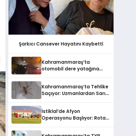
Şarkıcı Cansever Hayatını Kaybetti
Kahramanmaraş’ta
otomobil dere yatağına
düşmekten son anda
kurtuldu
Kahramanmaraş’ta Tehlike
Saçıyor: Uzmanlardan Sarı
Ömer (Böğ) Uyarısı!
İstiklal’de Afyon
Operasyonu Başlıyor: Rota
Çizildi, 11 Ağustos’ta Aslan
Pençesi Vurulacak!
Kahramanmaraş’ta TYP