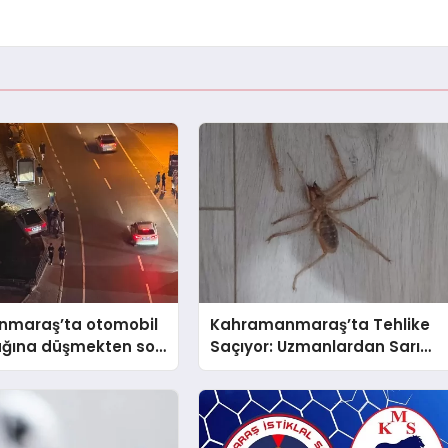
maraş’ta otomobil
Kahramanmaraş’ta Tehlike
ağına düşmekten son
Saçıyor: Uzmanlardan Sarı
tuldu
Ömer (Böğ) Uyarısı!