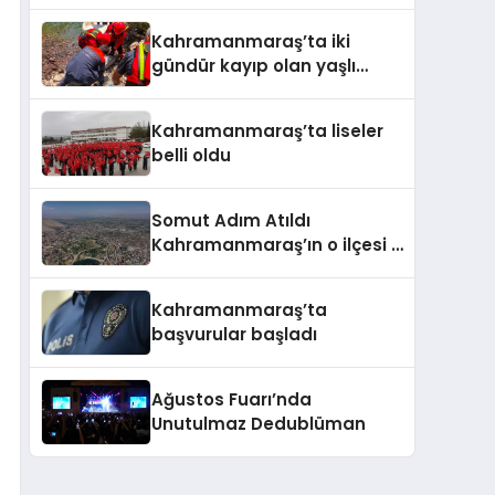
Kahramanmaraş’ta iki
gündür kayıp olan yaşlı
adamın cansız bedeni
barajda bulundu
Kahramanmaraş’ta liseler
belli oldu
Somut Adım Atıldı
Kahramanmaraş’ın o ilçesi il
olacak
Kahramanmaraş’ta
başvurular başladı
Ağustos Fuarı’nda
Unutulmaz Dedublüman