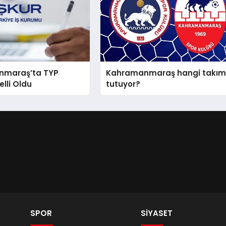
nmaraş’ta TYP
Kahramanmaraş hangi takım
elli Oldu
tutuyor?
SPOR
SİYASET