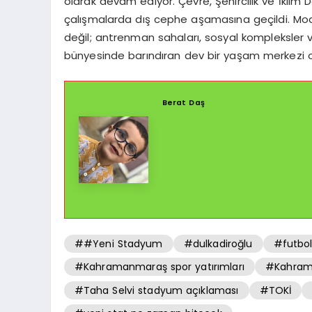
olarak devam ediyor. Çevre, Şehircilik ve İklim 
çalışmalarda dış cephe aşamasına geçildi. Mode
değil; antrenman sahaları, sosyal kompleksler 
bünyesinde barındıran dev bir yaşam merkezi ol
Berat Daş
##Yeni Stadyum
#dulkadiroğlu
#futbo
#Kahramanmaraş spor yatırımları
#Kahrama
#Taha Selvi stadyum açıklaması
#TOKİ