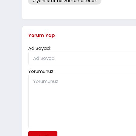
#yeni stat ne zaman bitecek
Yorum Yap
Ad Soyad:
Yorumunuz: