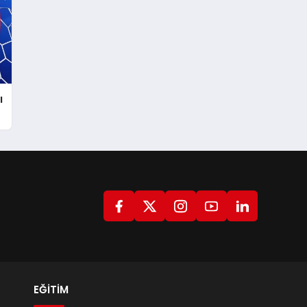
ı
EĞİTİM