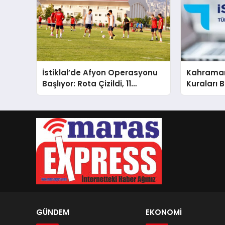
İstiklal’de Afyon Operasyonu
Kahrama
Başlıyor: Rota Çizildi, 11
Kuraları B
Ağustos’ta Aslan Pençesi
Vurulacak!
GÜNDEM
EKONOMİ