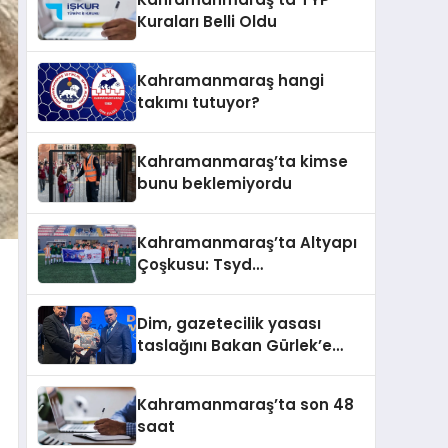
Kuraları Belli Oldu
Kahramanmaraş hangi
takımı tutuyor?
Kahramanmaraş’ta kimse
bunu beklemiyordu
Kahramanmaraş’ta Altyapı
Çoşkusu: Tsyd
Kahramanmaraş Cup Tüm
Hızıyla Devam Ediyor
Dim, gazetecilik yasası
taslağını Bakan Gürlek’e
sundu
Kahramanmaraş’ta son 48
saat