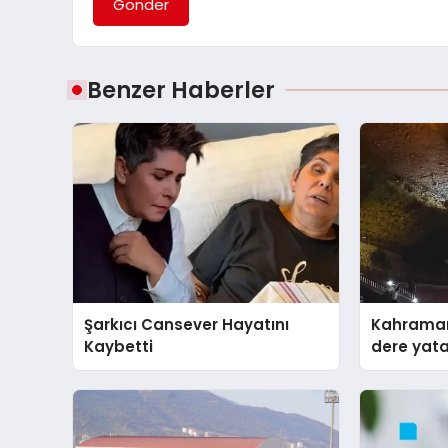
Gönder
Benzer Haberler
Şarkıcı Cansever Hayatını
Kahraman
Kaybetti
dere yat
anda kur