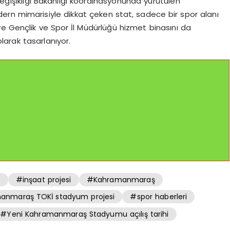
Değişikliği Bakanlığı koordinasyonunda yürütülen
rn mimarisiyle dikkat çeken stat, sadece bir spor alanı
ve Gençlik ve Spor İl Müdürlüğü hizmet binasını da
arak tasarlanıyor.
l
#inşaat projesi
#Kahramanmaraş
nmaraş TOKİ stadyum projesi
#spor haberleri
#Yeni Kahramanmaraş Stadyumu açılış tarihi