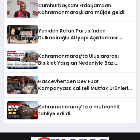
Cumhurbaşkanı Erdoğan’dan
Kahramanmaraşlılara müjde geldi
Yeniden Refah Partisi’nden
Dulkadiroğlu Altyapı Açıklaması:
“Sorumlusu Belediye Değil”
Kahramanmaraş’ta Uluslararası
Bisiklet Yarışları Nedeniyle Bazı
Güzergahlar Trafiğe Kapatılacak
Hascevher’den Dev Fuar
Kampanyası: Kaliteli Mutfak Ürünleri
Uygun Fiyatlarla Vatandaşlarla
Buluşuyor
Kahramanmaraş’ta o müteahhit
tahliye edildi