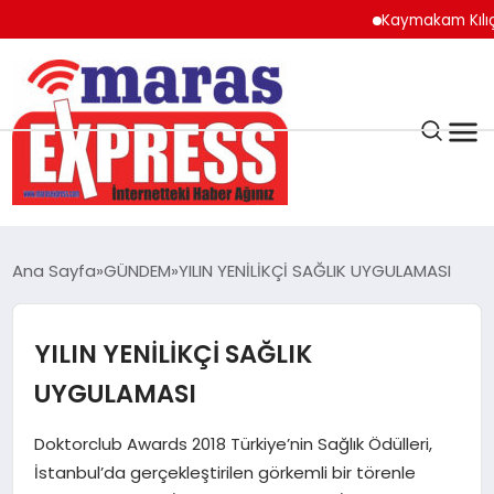
Kaymakam Kılıç’tan K
K.MARAŞ
HAVA DURUMU
Ana Sayfa
GÜNDEM
YILIN YENİLİKÇİ SAĞLIK UYGULAMASI
ANDIRIN
YILIN YENİLİKÇİ SAĞLIK
AFŞİN
UYGULAMASI
ÇAĞLAYANCERİT
Doktorclub Awards 2018 Türkiye’nin Sağlık Ödülleri,
İstanbul’da gerçekleştirilen görkemli bir törenle
BİZE ULAŞIN