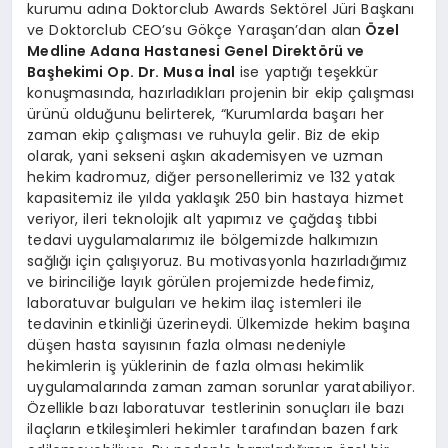
kurumu adına Doktorclub Awards Sektörel Jüri Başkanı
ve Doktorclub CEO’su Gökçe Yaraşan’dan alan
Özel
Medline Adana Hastanesi Genel Direktörü ve
Başhekimi Op. Dr. Musa İnal
ise yaptığı teşekkür
konuşmasında, hazırladıkları projenin bir ekip çalışması
ürünü olduğunu belirterek, “Kurumlarda başarı her
zaman ekip çalışması ve ruhuyla gelir. Biz de ekip
olarak, yani sekseni aşkın akademisyen ve uzman
hekim kadromuz, diğer personellerimiz ve 132 yatak
kapasitemiz ile yılda yaklaşık 250 bin hastaya hizmet
veriyor, ileri teknolojik alt yapımız ve çağdaş tıbbi
tedavi uygulamalarımız ile bölgemizde halkımızın
sağlığı için çalışıyoruz. Bu motivasyonla hazırladığımız
ve birinciliğe layık görülen projemizde hedefimiz,
laboratuvar bulguları ve hekim ilaç istemleri ile
tedavinin etkinliği üzerineydi. Ülkemizde hekim başına
düşen hasta sayısının fazla olması nedeniyle
hekimlerin iş yüklerinin de fazla olması hekimlik
uygulamalarında zaman zaman sorunlar yaratabiliyor.
Özellikle bazı laboratuvar testlerinin sonuçları ile bazı
ilaçların etkileşimleri hekimler tarafından bazen fark