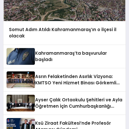
Somut Adım Atıldı Kahramanmaraş’ın o ilçesi il
olacak
Kahramanmaraş’ta başvurular
başladı
Asrın Felaketinden Asırlık Vizyona:
KMTSO Yeni Hizmet Binası Görkemli
Bir Törenle Açıldı!
Ayser Çalık Ortaokulu Şehitleri ve Ayla
Öğretmen İçin Cumhurbaşkanlığı
Külliyesi’nde Anlamlı Kabul
Ksü Ziraat Fakültesi’nde Profesör