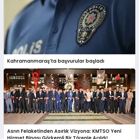
Kahramanmaraş’ta başvurular başladı
Asrın Felaketinden Asırlık Vizyona: KMTSO Yeni
Hizmet Binası Görkemli Bir Törenle Açıldı!