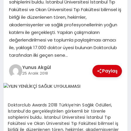
sahiplerini buldu. İstanbul Üniversitesi İstanbul Tıp
Fakültesi ve Okan Üniversitesi Tıp Fakültesi bilimsel iş
GÖKSUN
birliği ile düzenlenen tören, hekimler,
akademisyenler ve sağlık profesyonellerinin yoğun
katılımı ile gerçekleşti. Yapılan çalışmaların
TÜRKOĞLU
değerlendirilmesi ve toplumla paylaşılması amacı
ile, yaklaşık 17.000 doktor üyesi bulunan Doktorclub
PAZARCIK
tarafından ilki geçen sene…
Yunus Akgül
KÜNYE
Paylaş
25 Aralık 2018
NURHAK
Doktorclub Awards 2018 Türkiye’nin Sağlık Ödülleri,
İstanbul’da gerçekleştirilen görkemli bir törenle
sahiplerini buldu. İstanbul Üniversitesi İstanbul Tıp
Fakültesi ve Okan Üniversitesi Tıp Fakültesi bilimsel iş
birliği ile düzenlenen tören, hekimler, akademisyenler