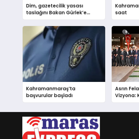
Dim, gazetecilik yasası
Kahramanma
taslağını Bakan Gürlek’e
saat
sundu
Kahramanmaraş’ta
Asrın Fela
başvurular başladı
Vizyona:
Binası Gö
Açıldı!