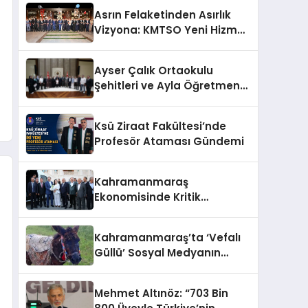
Asrın Felaketinden Asırlık
Vizyona: KMTSO Yeni Hizmet
Binası Görkemli Bir Törenle
Açıldı!
Ayser Çalık Ortaokulu
Şehitleri ve Ayla Öğretmen
İçin Cumhurbaşkanlığı
Külliyesi’nde Anlamlı Kabul
Ksü Ziraat Fakültesi’nde
Profesör Ataması Gündemi
Kahramanmaraş
Ekonomisinde Kritik
Gündem
Kahramanmaraş’ta ‘Vefalı
Güllü’ Sosyal Medyanın
Gözdesi Oldu
Mehmet Altınöz: “703 Bin