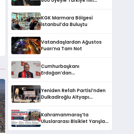
800 Üyeyle Türkiye’nin
Üçüncü Büyük Partisiyiz
KGK Marmara Bölgesi
İstanbul’da Buluştu
Vatandaşlardan Ağustos
Fuarı’na Tam Not
Cumhurbaşkanı
Erdoğan’dan
Kahramanmaraşlılara
müjde geldi
Yeniden Refah Partisi’nden
Dulkadiroğlu Altyapı
Açıklaması: “Sorumlusu
Belediye Değil”
Kahramanmaraş’ta
Uluslararası Bisiklet Yarışları
Nedeniyle Bazı Güzergahlar