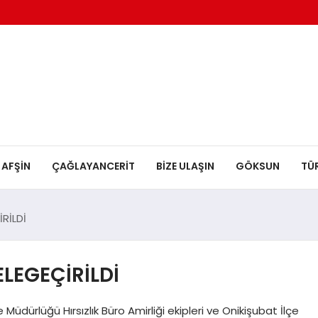
AFŞİN
ÇAĞLAYANCERİT
BİZE ULAŞIN
GÖKSUN
TÜ
İRİLDİ
ELEGEÇİRİLDİ
rlüğü Hırsızlık Büro Amirliği ekipleri ve Onikişubat İlçe