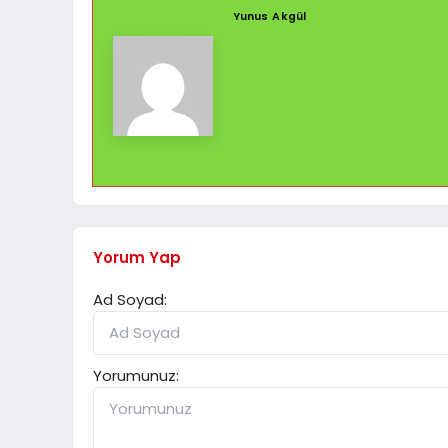
Yunus Akgül
Yorum Yap
Ad Soyad:
Yorumunuz: