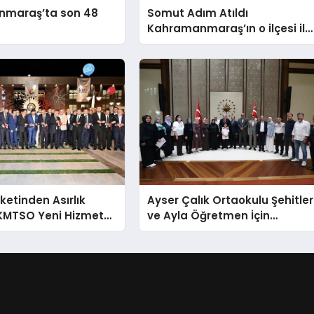
raş’ta son 48
Somut Adım Atıldı
Kahramanmaraş’ın o ilçesi il
olacak
ketinden Asırlık
Ayser Çalık Ortaokulu Şehitler
 KMTSO Yeni Hizmet
ve Ayla Öğretmen İçin
rkemli Bir Törenle
Cumhurbaşkanlığı
Külliyesi’nde Anlamlı Kabul