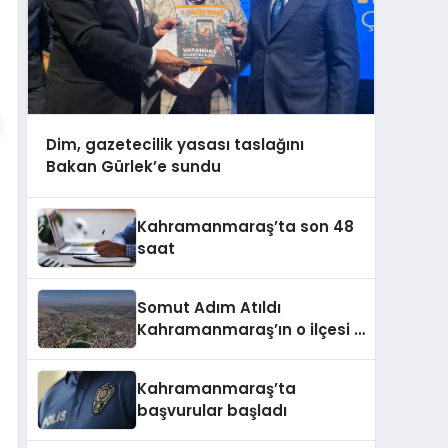
Dim, gazetecilik yasası taslağını
Bakan Gürlek’e sundu
Kahramanmaraş’ta son 48
saat
Somut Adım Atıldı
Kahramanmaraş’ın o ilçesi il
olacak
Kahramanmaraş’ta
başvurular başladı