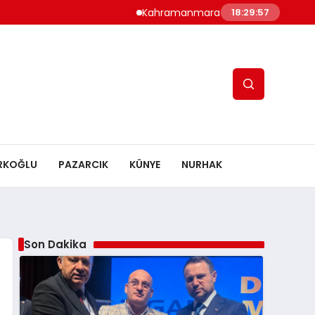
Kahramanmaraş’ta Altyapı Çoşkusu: Ts
18:29:58
RKOĞLU
PAZARCIK
KÜNYE
NURHAK
Son Dakika