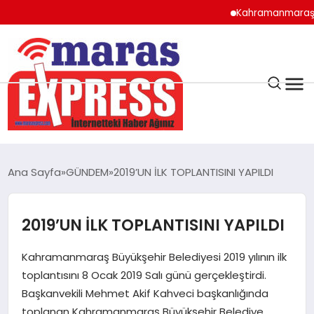
Kahramanmaraş’ta Zinci
K.MARAŞ
HAVA DURUMU
Ana Sayfa
GÜNDEM
2019’UN İLK TOPLANTISINI YAPILDI
ANDIRIN
2019’UN İLK TOPLANTISINI YAPILDI
AFŞİN
Kahramanmaraş Büyükşehir Belediyesi 2019 yılının ilk
ÇAĞLAYANCERİT
toplantısını 8 Ocak 2019 Salı günü gerçekleştirdi.
Başkanvekili Mehmet Akif Kahveci başkanlığında
toplanan Kahramanmaraş Büyükşehir Belediye
BİZE ULAŞIN