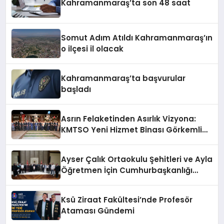
Kahramanmaraş’ta son 48 saat
Somut Adım Atıldı Kahramanmaraş’ın
o ilçesi il olacak
Kahramanmaraş’ta başvurular
başladı
Asrın Felaketinden Asırlık Vizyona:
KMTSO Yeni Hizmet Binası Görkemli
Bir Törenle Açıldı!
Ayser Çalık Ortaokulu Şehitleri ve Ayla
Öğretmen İçin Cumhurbaşkanlığı
Külliyesi’nde Anlamlı Kabul
Ksü Ziraat Fakültesi’nde Profesör
Ataması Gündemi