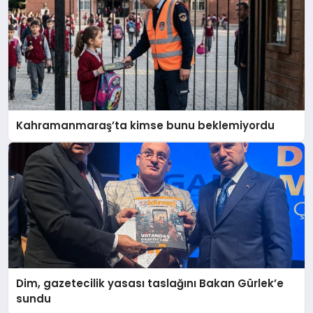
Kahramanmaraş’ta kimse bunu beklemiyordu
Dim, gazetecilik yasası taslağını Bakan Gürlek’e
sundu