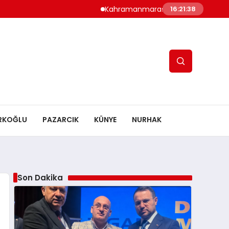
Kahramanmaraş’ta Altyapı Çoşkusu: Ts
16:21:39
RKOĞLU
PAZARCIK
KÜNYE
NURHAK
Son Dakika