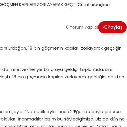
 BİN GÖÇMEN KAPILARI ZORLAYARAK GEÇTİ Cumhurbaşkanı
0 Yorum Yapıldı
Paylaş
ı Erdoğan, 18 bin göçmenin kapıları zorlayarak geçtiğini
milletvekilleriyle bir araya geldiği toplantıda, sınır
aylaştı. 18 bin göçmenin kapıları zorlayarak geçtiğini belirten
maları şöyle: “Ne dedik aylar önce? ‘Eğer bu böyle giderse
 oldular. İnanmadılar bizim bu söylediğimize. Biz de dün ne
 yaklaşık 18 bin oldu kapıları zorlayıp geçenler. Ama bugün