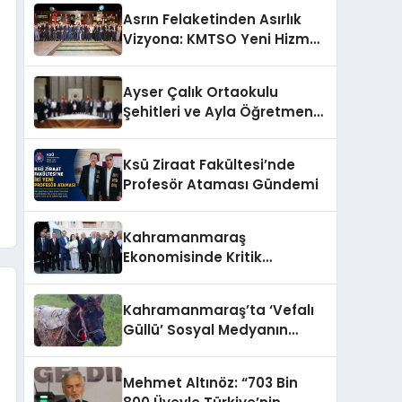
Asrın Felaketinden Asırlık
Vizyona: KMTSO Yeni Hizmet
Binası Görkemli Bir Törenle
Açıldı!
Ayser Çalık Ortaokulu
Şehitleri ve Ayla Öğretmen
İçin Cumhurbaşkanlığı
Külliyesi’nde Anlamlı Kabul
Ksü Ziraat Fakültesi’nde
Profesör Ataması Gündemi
Kahramanmaraş
Ekonomisinde Kritik
Gündem
Kahramanmaraş’ta ‘Vefalı
Güllü’ Sosyal Medyanın
Gözdesi Oldu
Mehmet Altınöz: “703 Bin