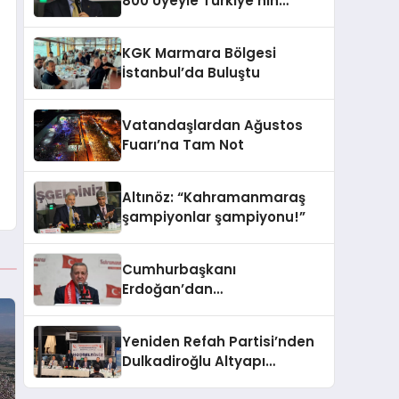
800 Üyeyle Türkiye’nin
Üçüncü Büyük Partisiyiz
KGK Marmara Bölgesi
İstanbul’da Buluştu
Vatandaşlardan Ağustos
Fuarı’na Tam Not
Altınöz: “Kahramanmaraş
şampiyonlar şampiyonu!”
Cumhurbaşkanı
Erdoğan’dan
Kahramanmaraşlılara
müjde geldi
Yeniden Refah Partisi’nden
Dulkadiroğlu Altyapı
Açıklaması: “Sorumlusu