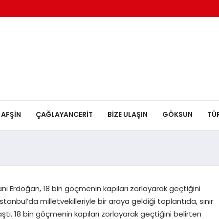
AFŞİN
ÇAĞLAYANCERİT
BİZE ULAŞIN
GÖKSUN
TÜ
 Erdoğan, 18 bin göçmenin kapıları zorlayarak geçtiğini
nbul’da milletvekilleriyle bir araya geldiği toplantıda, sınır
laştı. 18 bin göçmenin kapıları zorlayarak geçtiğini belirten