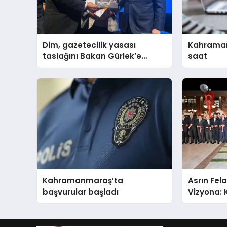
Dim, gazetecilik yasası
Kahramanma
taslağını Bakan Gürlek’e
saat
sundu
Kahramanmaraş’ta
Asrın Fela
başvurular başladı
Vizyona:
Binası Gö
Açıldı!