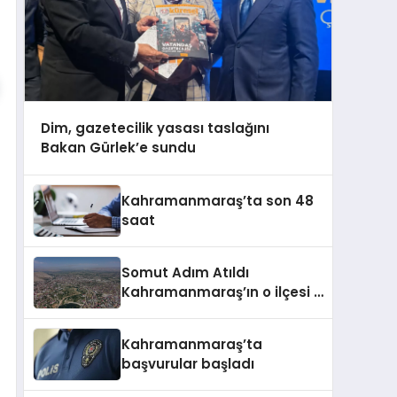
Dim, gazetecilik yasası taslağını
Bakan Gürlek’e sundu
Kahramanmaraş’ta son 48
saat
Somut Adım Atıldı
Kahramanmaraş’ın o ilçesi il
olacak
Kahramanmaraş’ta
başvurular başladı