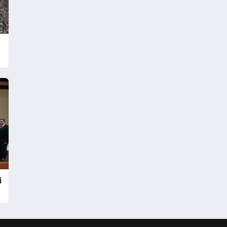
Belediye Değil”
i