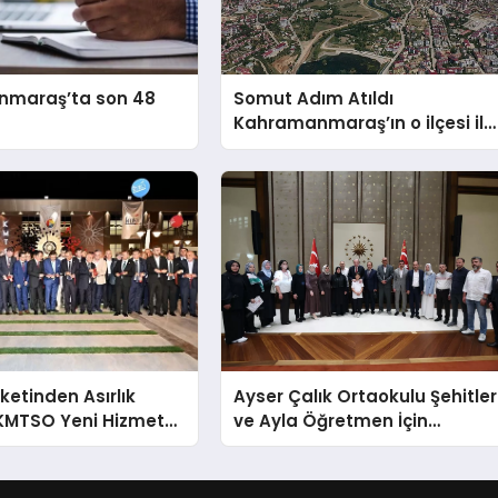
raş’ta son 48
Somut Adım Atıldı
Kahramanmaraş’ın o ilçesi il
olacak
ketinden Asırlık
Ayser Çalık Ortaokulu Şehitler
 KMTSO Yeni Hizmet
ve Ayla Öğretmen İçin
rkemli Bir Törenle
Cumhurbaşkanlığı
Külliyesi’nde Anlamlı Kabul