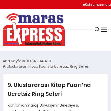
Kahramanmaraş’ta TYP 
K.MARAŞ
HAVA DURUMU
Ana Sayfa
KÜLTÜR SANAT
ANDIRIN
9. Uluslararası Kitap Fuarı’na Ücretsiz Ring Seferi
AFŞİN
9. Uluslararası Kitap Fuarı’na
Ücretsiz Ring Seferi
ÇAĞLAYANCERİT
Kahramanmaraş Büyükşehir Belediyesi,
BİZE ULAŞIN