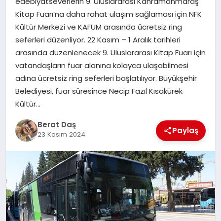
edebiyatseverlerin 9. Uluslararası Kahramanmaraş
Kitap Fuarı’na daha rahat ulaşım sağlaması için NFK
Kültür Merkezi ve KAFUM arasında ücretsiz ring
GÖKSUN
seferleri düzenliyor. 22 Kasım – 1 Aralık tarihleri
arasında düzenlenecek 9. Uluslararası Kitap Fuarı için
TÜRKOĞLU
vatandaşların fuar alanına kolayca ulaşabilmesi
adına ücretsiz ring seferleri başlatılıyor. Büyükşehir
PAZARCIK
Belediyesi, fuar süresince Necip Fazıl Kısakürek
Kültür…
KÜNYE
Berat Daş
Paylaş
23 Kasım 2024
NURHAK