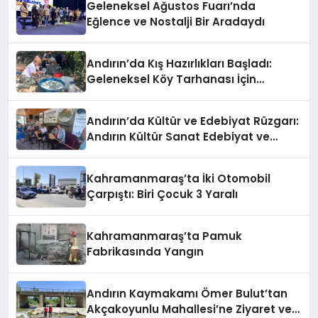
Geleneksel Ağustos Fuarı’nda
Eğlence ve Nostalji Bir Aradaydı
Andırın’da Kış Hazırlıkları Başladı:
Geleneksel Köy Tarhanası İçin
Kazanlar Kaynıyor!
Andırın’da Kültür ve Edebiyat Rüzgarı:
Andırın Kültür Sanat Edebiyat ve
Turizm Derneği Açıldı
Kahramanmaraş’ta İki Otomobil
Çarpıştı: Biri Çocuk 3 Yaralı
Kahramanmaraş’ta Pamuk
Fabrikasında Yangın
Andırın Kaymakamı Ömer Bulut’tan
Akçakoyunlu Mahallesi’ne Ziyaret ve