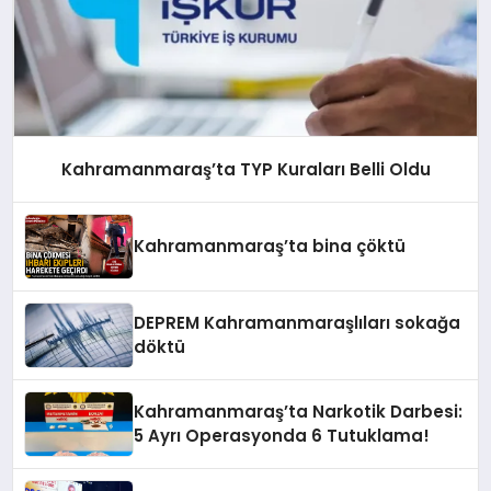
Kahramanmaraş’ta TYP Kuraları Belli Oldu
Kahramanmaraş’ta bina çöktü
DEPREM Kahramanmaraşlıları sokağa
döktü
Kahramanmaraş’ta Narkotik Darbesi:
5 Ayrı Operasyonda 6 Tutuklama!