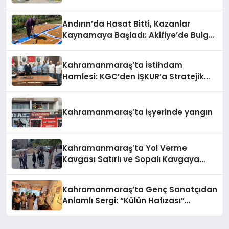
İnceleme
Andırın’da Hasat Bitti, Kazanlar
Kaynamaya Başladı: Akifiye’de Bulgur
Telaşı!
Kahramanmaraş’ta İstihdam
Hamlesi: KGC’den İŞKUR’a Stratejik
Ziyaret
Kahramanmaraş’ta işyerinde yangın
Kahramanmaraş’ta Yol Verme
Kavgası Satırlı ve Sopalı Kavgaya
Dönüştü
Kahramanmaraş’ta Genç Sanatçıdan
Anlamlı Sergi: “Külün Hafızası”
Sanatseverlerle Buluştu